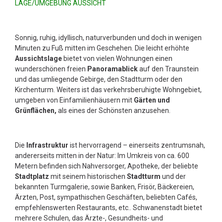
LAGE/UMGEBUNG AUSSICHT
Sonnig, ruhig, idyllisch, naturverbunden und doch in wenigen
Minuten zu Fuß mitten im Geschehen. Die leicht erhöhte
Aussichtslage
bietet von vielen Wohnungen einen
wunderschönen freien
Panoramablick
auf den Traunstein
und das umliegende Gebirge, den Stadtturm oder den
Kirchenturm. Weiters ist das verkehrsberuhigte Wohngebiet,
umgeben von Einfamilienhäusern mit
Gärten und
Grünflächen,
als eines der Schönsten anzusehen.
Die
Infrastruktur
ist hervorragend – einerseits zentrumsnah,
andererseits mitten in der Natur: Im Umkreis von ca. 600
Metern befinden sich Nahversorger, Apotheke, der beliebte
Stadtplatz
mit seinem historischen
Stadtturm
und der
bekannten Turmgalerie, sowie Banken, Frisör, Bäckereien,
Ärzten, Post, sympathischen Geschäften, beliebten Cafés,
empfehlenswerten Restaurants, etc.. Schwanenstadt bietet
mehrere Schulen, das Ärzte-, Gesundheits- und